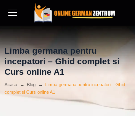
Limba germana pentru
incepatori – Ghid complet si
Curs online A1
Acasa
→
Blog
→
Limba germana pentru incepatori – Ghid
complet si Curs online A1