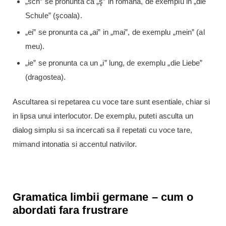
„sch” se pronunta ca „ş” in romana, de exemplu in „die
Schule” (şcoala).
„ei” se pronunta ca „ai” in „mai”, de exemplu „mein” (al
meu).
„ie” se pronunta ca un „i” lung, de exemplu „die Liebe”
(dragostea).
Ascultarea si repetarea cu voce tare sunt esentiale, chiar si
in lipsa unui interlocutor. De exemplu, puteti asculta un
dialog simplu si sa incercati sa il repetati cu voce tare,
mimand intonatia si accentul nativilor.
Gramatica limbii germane – cum o
abordati fara frustrare