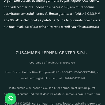
Organizam cursuri de limba germana cu participare 100% online,
prin videoconferinta. Incepand cu anul 2020, am mutat online
activitatea centrului nostru de limba germana - "ONLINE GERMAN
ZENTRUM", astfel incat sa puteti participa la cursurile noastre atat
din Bucuresti, cat si din orice alta zona a tarii sau din strainatate.
ZUSAMMEN LERNEN CENTER S.R.L.
C
od Unic de Înregistrare: 49563791
Identificator Unic la Nivel European (EUID): ROONRC.J2024002775407;
Nr.
de ordine în registrul comerțului: J2024002775407
Toate cursurile si inscrierile au loc 100% online, drept urmare puteti
participa la cursuri indiferent daca va aflati in Romania sau in afara tarii.
Copyright © 2026 cursuri-germana.ro. Toate drepturile rezervate.